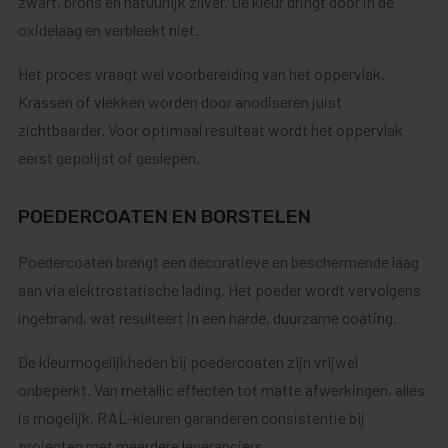
zwart, brons en natuurlijk zilver. De kleur dringt door in de
oxidelaag en verbleekt niet.
Het proces vraagt wel voorbereiding van het oppervlak.
Krassen of vlekken worden door anodiseren juist
zichtbaarder. Voor optimaal resultaat wordt het oppervlak
eerst gepolijst of geslepen.
POEDERCOATEN EN BORSTELEN
Poedercoaten brengt een decoratieve en beschermende laag
aan via elektrostatische lading. Het poeder wordt vervolgens
ingebrand, wat resulteert in een harde, duurzame coating.
De kleurmogelijkheden bij poedercoaten zijn vrijwel
onbeperkt. Van metallic effecten tot matte afwerkingen, alles
is mogelijk. RAL-kleuren garanderen consistentie bij
projecten met meerdere leveranciers.