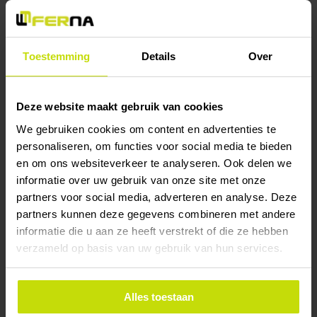
buitenshuis kies je voor een UV-bestendige folie om
kleefresidu te voorkomen.
Sommige afwerkingen zoals geanodiseerd hebben minder
Toestemming
Details
Over
bescherming nodig omdat kleine krassen minder opvallen. Bij
hoogglans afwerkingen is bescherming juist extra belangrijk.
Deze website maakt gebruik van cookies
We gebruiken cookies om content en advertenties te
AFWERKINGEN EN NABEWERKING
personaliseren, om functies voor social media te bieden
en om ons websiteverkeer te analyseren. Ook delen we
De afwerking bepaalt niet alleen het uiterlijk, maar ook de
informatie over uw gebruik van onze site met onze
levensduur en onderhoudsbehoefte van je aluminium plaat.
partners voor social media, adverteren en analyse. Deze
Verschillende technieken bieden elk specifieke voordelen voor
partners kunnen deze gegevens combineren met andere
verschillende toepassingen.
informatie die u aan ze heeft verstrekt of die ze hebben
verzameld op basis van uw gebruik van hun services.
Ferna biedt een breed scala aan nabewerkingen, van
eenvoudige ontbraming tot complexe vormgeving.
Alles toestaan
Buigtechnieken
maken het mogelijk om platen in