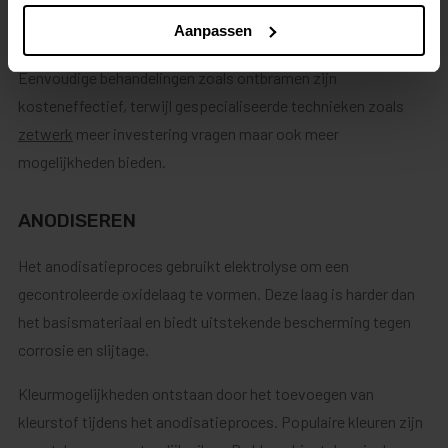
driedimensionale vormen te brengen zonder kwaliteitsverlies.
Aanpassen
Het budget speelt vaak een rol bij de keuze van afwerking.
Eenvoudige behandelingen zoals ontbramen zijn
kosteneffectief, terwijl gespecialiseerde technieken zoals
zetwerk
meer investering vragen maar ook meer
mogelijkheden bieden.
ANODISEREN
Het anodisatieproces gebruikt elektrolyse om een
gecontroleerde oxidelaag te vormen. Deze laag is harder dan
het basismateriaal en biedt uitstekende bescherming tegen
corrosie en slijtage.
Kleurmogelijkheden ontstaan door het toevoegen van
kleurstof tijdens het anodisatieproces. Populaire kleuren zijn