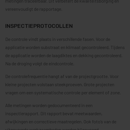
metingen traceerbaar. Dit verbetert de kwaliteitsborging en
vereenvoudigt de rapportage.
INSPECTIEPROTOCOLLEN
De controle vindt plaats in verschillende fasen. Voor de
applicatie worden substraat en klimaat gecontroleerd. Tijdens
de applicatie worden de laagdiktes en dekking gecontroleerd.
Na de droging volgt de eindcontrole.
De controlefrequentie hangt af van de projectgrootte. Voor
kleine projecten volstaan steekproeven. Grote projecten
vragen om een systematische controle per element of zone.
Alle metingen worden gedocumenteerd in een
inspectierapport. Dit rapport bevat meetwaarden,
afwijkingen en correctieve maatregelen. Ook foto’s van de
uitgevoerde werkzaamheden worden bijgevoegd.