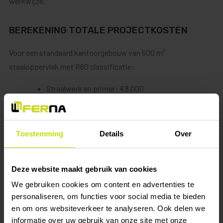
werkwijze.
BEREKENING TOTALE PROJECTKOSTEN
Voor een standaard kantoorgebouw van 500 m²
staaloppervlak met R60 classificatie:
Straalwerk en primer: €8.000
Brandwerende coating: €15.000
Kwaliteitscontrole: €2.000
Toestemming
Details
Over
Totaal: €25.000 (€50 per m²)
Daarbij komen nog de kosten voor engineering en
Deze website maakt gebruik van cookies
certificering. Dit zijn eenmalige kosten van €3.000-5.000 per
We gebruiken cookies om content en advertenties te
project. Ook transport en hijswerk kunnen extra kosten met
personaliseren, om functies voor social media te bieden
zich meebrengen.
en om ons websiteverkeer te analyseren. Ook delen we
informatie over uw gebruik van onze site met onze