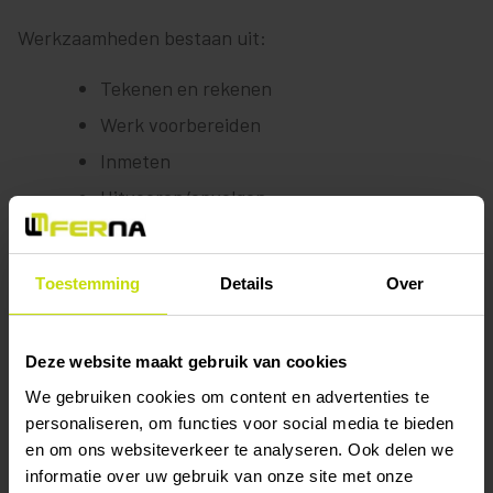
Werkzaamheden bestaan uit:
Tekenen en rekenen
Werk voorbereiden
Inmeten
Uitvoeren/opvolgen
Je bent verantwoordelijk voor het gehele proces van
offerteaanvraag naar voorbereiding naar fabricage
Toestemming
Details
Over
naar montage. Je ontwerpt in Solidworks aan de hand
van een schets of aangeleverde tekening, maakt
Deze website maakt gebruik van cookies
productietekeningen en draagt zorg voor logistiek van
We gebruiken cookies om content en advertenties te
de benodigde materialen. Een veelzijdige baan waarin
personaliseren, om functies voor social media te bieden
je contact hebt met klanten en leveranciers en
en om ons websiteverkeer te analyseren. Ook delen we
tegelijkertijd ook intern goed moet kunnen
informatie over uw gebruik van onze site met onze