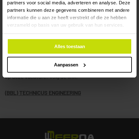
communiceren om samen tot een perfect eindproduct
partners voor social media, adverteren en analyse. Deze
partners kunnen deze gegevens combineren met andere
te komen.
informatie die u aan ze heeft verstrekt of die ze hebben
verzameld op basis van uw gebruik van hun services.
Uren in overleg.
Meer informatie? Interesse? Neem contact op met
Alles toestaan
Ferry Hermans (
ferry@ferna.nl
)
Aanpassen
Ook BBL-studenten worden uitgenodigd te reageren
op deze vacature! Volg de link!
(BBL) TECHNICUS ENGINEERING