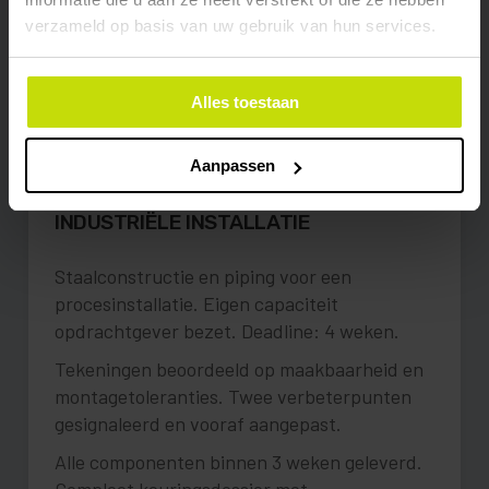
verzameld op basis van uw gebruik van hun services.
REFERENTIEPROJECT
Alles toestaan
Aanpassen
MAATWERKCONSTRUCTIE VOOR EEN
INDUSTRIËLE INSTALLATIE
Staalconstructie en piping voor een
procesinstallatie. Eigen capaciteit
opdrachtgever bezet. Deadline: 4 weken.
Tekeningen beoordeeld op maakbaarheid en
montagetoleranties. Twee verbeterpunten
gesignaleerd en vooraf aangepast.
Alle componenten binnen 3 weken geleverd.