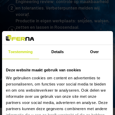
Engineering review: controle op maakbaarheid
2
en toleranties. Verbeterpunten melden wij
vooraf.
Productie in eigen werkplaats: snijden, walsen,
zetten en lassen in Roosendaal.
3
Gecertificeerde lassers conform EN-1090 en
ISO 3834.
Oplevering met compleet dossier: levering op
Toestemming
Details
Over
de afgesproken datum. Materiaalcertificaten,
4
keuringsdossier en traceerbaarheid bij het
pakket.
Deze website maakt gebruik van cookies
We gebruiken cookies om content en advertenties te
personaliseren, om functies voor social media te bieden
STUUR UW TEKENING OP
en om ons websiteverkeer te analyseren. Ook delen we
informatie over uw gebruik van onze site met onze
partners voor social media, adverteren en analyse. Deze
partners kunnen deze gegevens combineren met andere
informatie die u aan ze heeft verstrekt of die ze hebben