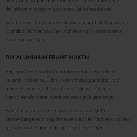
direct waar aanpassingen nodig zijn. Dit voorkomt dat je
definitieve montage mislukt door kleine meetfouten.
Voor tips over het bewerken van aluminium, bekijk onze gids
over
aluminium buigen
. Veel technieken zijn toepasbaar bij
frameconstructies.
DIY ALUMINIUM FRAME MAKEN
Begin met het nauwkeurig aftekenen van alle profielen
volgens je tekening. Gebruik een scherpe puntbeitel voor
markeerlijnen die zichtbaar blijven tijdens het zagen.
Controleer alle maten tweemaal voordat je gaat zagen.
Bij het zagen in verstek is precisie cruciaal. Stel je
verstekzaag exact in op de gewenste hoek. Test eerst op een
reststuk aluminium om de instelling te verifiëren.