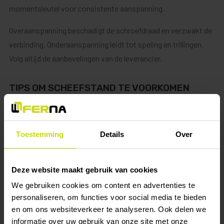
momentsleutel voor consistente aanspanning.
Overaanspanning beschadigt de schroefdraad en verzwakt de
verbinding. Onderaanspanning leidt tot speling en trillingen.
Volg altijd de aanbevelingen van de leverancier.
TIPS OM SCHEEFSTAND TE VOORKOMEN
Controleer haaksheid met een winkelhaak na elke verbinding.
Kleine afwijkingen stapelen zich op tot grote problemen.
Toestemming
Details
Over
Corrigeer direct waar nodig.
Een waterpas helpt bij het controleren van horizontale en
Deze website maakt gebruik van cookies
verticale uitlijning. Werk systematisch – eerst één richting,
We gebruiken cookies om content en advertenties te
dan de andere.
personaliseren, om functies voor social media te bieden
en om ons websiteverkeer te analyseren. Ook delen we
Vulplaatjes compenseren kleine oneffenheden. Gebruik ze
informatie over uw gebruik van onze site met onze