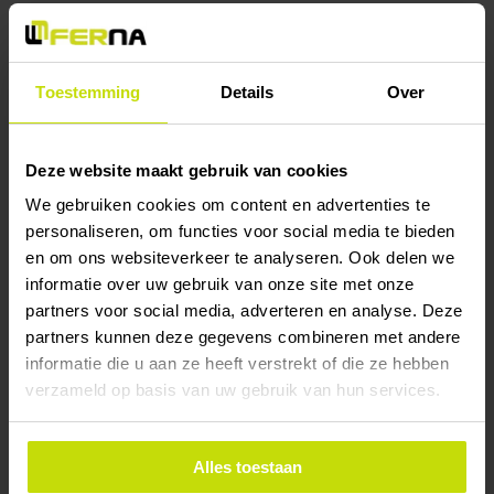
Na de productie van de onderdelen zorgen wij voor de
montage en installatie op locatie. Dit betekent dat je bij Ferna
terecht kunt voor het gehele traject, van ontwerp tot en met
Toestemming
Details
Over
installatie. Zo zorgen we ervoor dat het project soepel
verloopt en dat het constructiewerk precies volgens plan
wordt uitgevoerd.
Deze website maakt gebruik van cookies
We gebruiken cookies om content en advertenties te
personaliseren, om functies voor social media te bieden
en om ons websiteverkeer te analyseren. Ook delen we
informatie over uw gebruik van onze site met onze
partners voor social media, adverteren en analyse. Deze
partners kunnen deze gegevens combineren met andere
informatie die u aan ze heeft verstrekt of die ze hebben
verzameld op basis van uw gebruik van hun services.
Alles toestaan