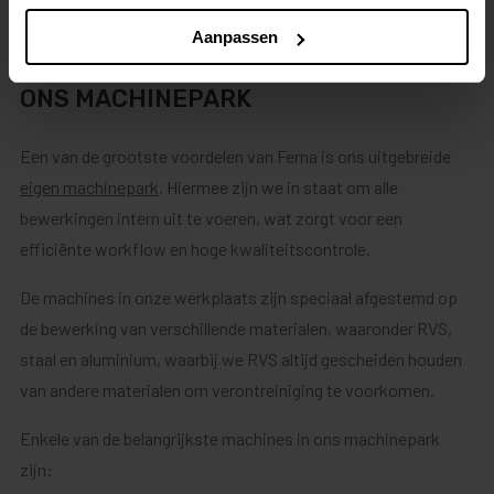
Aanpassen
ONS MACHINEPARK
Een van de grootste voordelen van Ferna is ons uitgebreide
eigen machinepark
. Hiermee zijn we in staat om alle
bewerkingen intern uit te voeren, wat zorgt voor een
efficiënte workflow en hoge kwaliteitscontrole.
De machines in onze werkplaats zijn speciaal afgestemd op
de bewerking van verschillende materialen, waaronder RVS,
staal en aluminium, waarbij we RVS altijd gescheiden houden
van andere materialen om verontreiniging te voorkomen.
Enkele van de belangrijkste machines in ons machinepark
zijn: